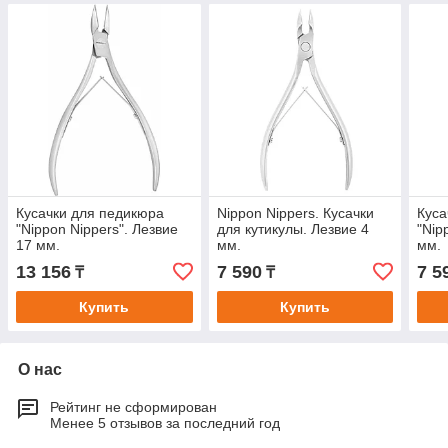
Кусачки для педикюра
Nippon Nippers. Кусачки
Куса
"Nippon Nippers". Лезвие
для кутикулы. Лезвие 4
"Nip
17 мм.
мм.
мм.
13 156
7 590
7 5
₸
₸
Купить
Купить
О нас
Рейтинг не сформирован
Менее 5 отзывов за последний год