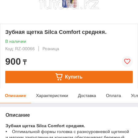
Зубная щетка Silca Comfort средняя.
В наличии
Код: RZ-00066
Розница
900
₸
Купить
Описание
Характеристики
Доставка
Оплата
Усл
Описание
Зубная щетка Silca Comfort средняя.
• Оптимальной формы головка с разноуровневой щетиной
и мягким закругленным кончиком обеспечивает бережный