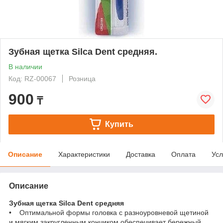
Зубная щетка Silca Dent средняя.
В наличии
Код: RZ-00067
Розница
900
₸
Купить
Описание
Характеристики
Доставка
Оплата
Усл
Описание
Зубная щетка Silca Dent средняя
• Оптимальной формы головка с разноуровневой щетиной
и мягким закругленным кончиком обеспечивает бережный