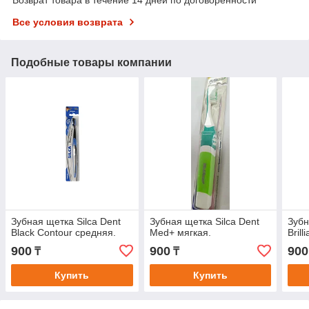
Все условия возврата
Подобные товары компании
Зубная щетка Silca Dent
Зубная щетка Silca Dent
Зубн
Black Contour средняя.
Med+ мягкая.
Brill
900
900
900
₸
₸
Купить
Купить