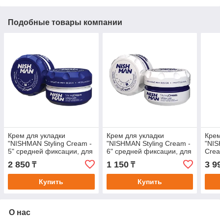
Подобные товары компании
Крем для укладки
Крем для укладки
Крем
"NISHMAN Styling Cream -
"NISHMAN Styling Cream -
"NI
5" средней фиксации, для
6" средней фиксации, для
Crea
тонких и слабых волос
тонких и слабых волос
для 
2 850
1 150
3 9
₸
₸
150мл
30мл
Купить
Купить
О нас