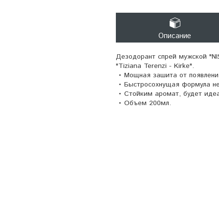
Описание
Дезодорант спрей мужской "N
"Tiziana Terenzi - Kirke".
• Мощная зашита от появления
• Быстросохнущая формула не 
• Стойким аромат, будет иде
• Объем 200мл.