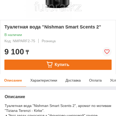
Туалетная вода "Nishman Smart Scents 2"
В наличии
Код: NMPARF2-75
Розница
9 100
₸
Купить
Описание
Характеристики
Доставка
Оплата
Усл
Описание
Туалетная вода "Nishman Smart Scents 2", аромат по мотивам
"Tiziana Terenzi - Kirke".
• Этот запах относится к "фруктово-шипровой" группе