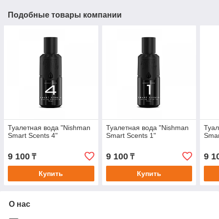
Подобные товары компании
Туалетная вода "Nishman
Туалетная вода "Nishman
Туал
Smart Scents 4"
Smart Scents 1"
Smar
9 100
9 100
9 1
₸
₸
Купить
Купить
О нас