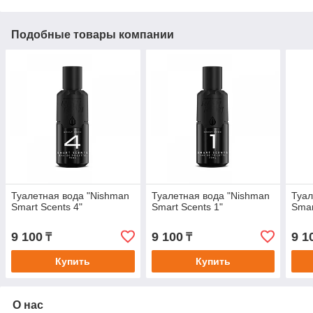
Подобные товары компании
Туалетная вода "Nishman
Туалетная вода "Nishman
Туал
Smart Scents 4"
Smart Scents 1"
Smar
9 100
9 100
9 1
₸
₸
Купить
Купить
О нас