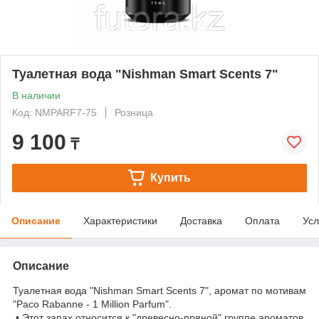
Туалетная вода "Nishman Smart Scents 7"
В наличии
Код: NMPARF7-75
Розница
9 100
₸
Купить
Описание
Характеристики
Доставка
Оплата
Усл
Описание
Туалетная вода "Nishman Smart Scents 7", аромат по мотивам
"Paco Rabanne - 1 Million Parfum".
• Этот запах относится к "древесно-пряной" группе ароматов,