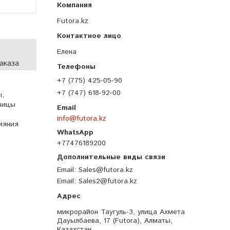
Futora.kz
Елена
аказа
+7 (775) 425-05-90
+7 (747) 618-92-00
ы,
овицы
info@futora.kz
ияния
+77476189200
Email
Sales@futora.kz
Email
Sales2@futora.kz
микрорайон Таугуль-3, улица Ахмета
Дауылбаева, 17 (Futora), Алматы,
Казахстан