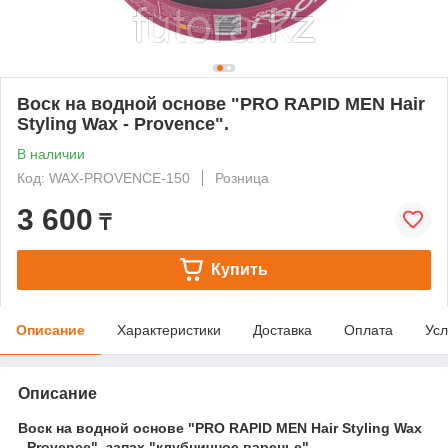
Воск на водной основе "PRO RAPID MEN Hair
Styling Wax - Provence".
В наличии
Код: WAX-PROVENCE-150
Розница
3 600
₸
Купить
Описание
Характеристики
Доставка
Оплата
Усл
Описание
Воск на водной основе "PRO RAPID MEN Hair Styling Wax
- Provence", запах "клубничное варенье"