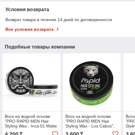
Условия возврата
Возврат товара в течение 14 дней по договоренности
Все условия возврата
Подобные товары компании
Воск на водной основе
Воск на водной основе
Воск
"PRO RAPID MEN Hair
"PRO RAPID MEN Hair
"PRO
Styling Wax - Inca 01 Matte
Styling Wax - Los Cabos",
Styl
Tattoo Series", средней
запах "зелёное яблоко".
запа
4 200
3 600
3 6
₸
₸