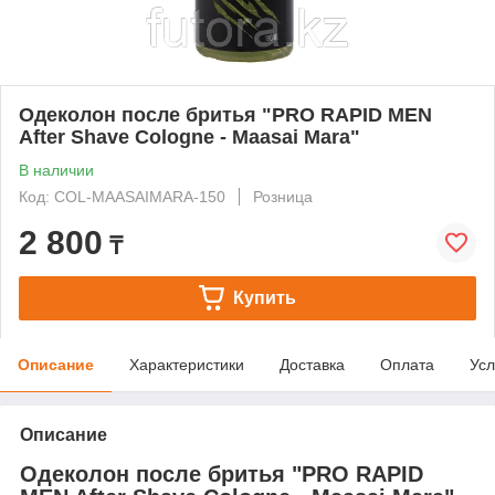
Одеколон после бритья "PRO RAPID MEN
After Shave Cologne - Maasai Mara"
В наличии
Код: COL-MAASAIMARA-150
Розница
2 800
₸
Купить
Описание
Характеристики
Доставка
Оплата
Усл
Описание
Одеколон после бритья "PRO RAPID