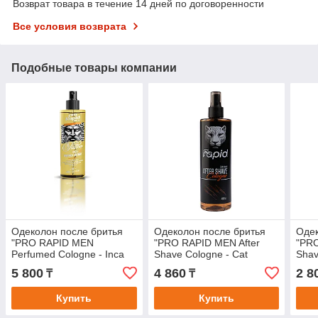
Возврат товара в течение 14 дней по договоренности
Все условия возврата
Подобные товары компании
Одеколон после бритья
Одеколон после бритья
Одек
"PRO RAPID MEN
"PRO RAPID MEN After
"PRO
Perfumed Cologne - Inca
Shave Cologne - Cat
Shav
02 Tattoo Series"
Island"
Falls
5 800
4 860
2 8
₸
₸
Купить
Купить