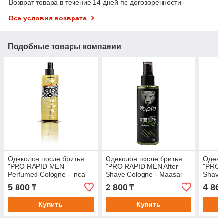
Возврат товара в течение 14 дней по договоренности
Все условия возврата
Подобные товары компании
Одеколон после бритья
Одеколон после бритья
Одек
"PRO RAPID MEN
"PRO RAPID MEN After
"PRO
Perfumed Cologne - Inca
Shave Cologne - Maasai
Shav
02 Tattoo Series"
Mara"
Islan
5 800
2 800
4 8
₸
₸
Купить
Купить