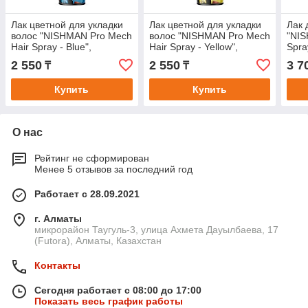
Лак цветной для укладки
Лак цветной для укладки
Лак 
волос "NISHMAN Pro Mech
волос "NISHMAN Pro Mech
"NIS
Hair Spray - Blue",
Hair Spray - Yellow",
Spra
голубой.
желтый.
2 550
2 550
3 7
₸
₸
Купить
Купить
О нас
Рейтинг не сформирован
Менее 5 отзывов за последний год
Работает с 28.09.2021
г. Алматы
микрорайон Таугуль-3, улица Ахмета Дауылбаева, 17
(Futora), Алматы, Казахстан
Контакты
Сегодня работает с 08:00 до 17:00
Показать весь график работы