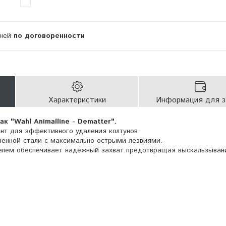
дней
по договоренности
Характеристики
Информация для з
к "Wahl Animalline - Dematter".
т для эффективного удаления колтунов.
венной стали с максимально острыми лезвиями.
елем обеспечивает надёжный захват предотвращая выскальзывани