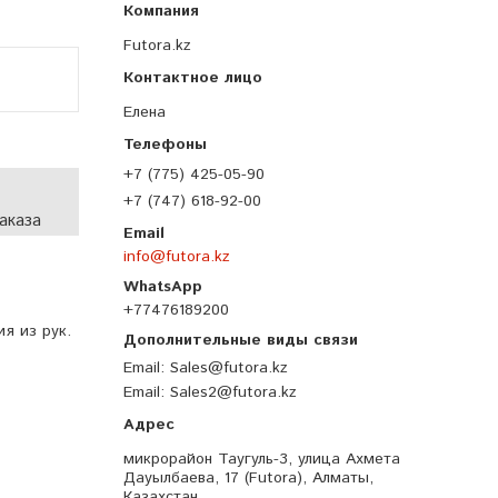
Futora.kz
Елена
+7 (775) 425-05-90
+7 (747) 618-92-00
аказа
info@futora.kz
+77476189200
я из рук.
Email
Sales@futora.kz
Email
Sales2@futora.kz
микрорайон Таугуль-3, улица Ахмета
Дауылбаева, 17 (Futora), Алматы,
Казахстан