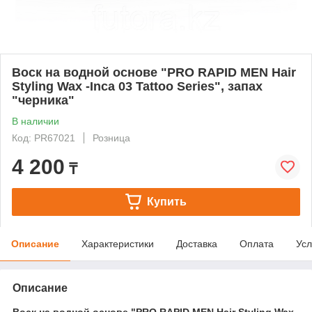
Воск на водной основе "PRO RAPID MEN Hair
Styling Wax -Inca 03 Tattoo Series", запах
"черника"
В наличии
Код: PR67021
Розница
4 200
₸
Купить
Описание
Характеристики
Доставка
Оплата
Усл
Описание
Воск на водной основе "PRO RAPID MEN Hair Styling Wax