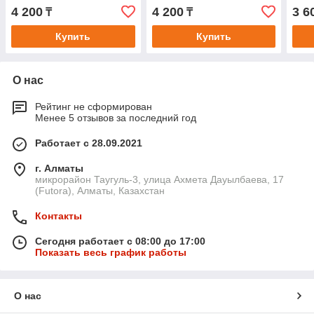
Tattoo Series", средней
запа
4 200
4 200
3 6
₸
₸
фиксации с
Купить
Купить
О нас
Рейтинг не сформирован
Менее 5 отзывов за последний год
Работает с 28.09.2021
г. Алматы
микрорайон Таугуль-3, улица Ахмета Дауылбаева, 17
(Futora), Алматы, Казахстан
Контакты
Сегодня работает с 08:00 до 17:00
Показать весь график работы
О нас