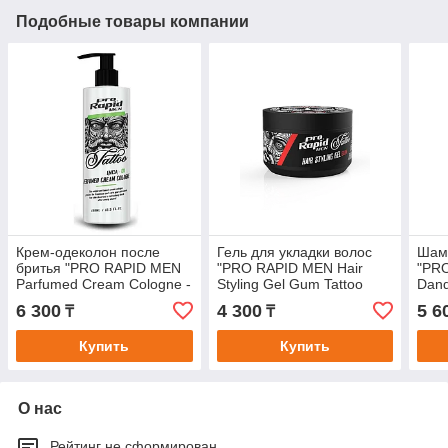
Подобные товары компании
Крем-одеколон после
Гель для укладки волос
Шамп
бритья "PRO RAPID MEN
"PRO RAPID MEN Hair
"PRO
Parfumed Cream Cologne -
Styling Gel Gum Tattoo
Dand
Inca 01 Tattoo Series" для
Series" экстра сильной
Tatt
6 300
4 300
5 6
₸
₸
любого типа
фиксации с эффектом
типо
Купить
Купить
О нас
Рейтинг не сформирован