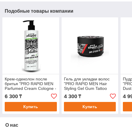
Подобные товары компании
Крем-одеколон после
Гель для укладки волос
Пудр
бритья "PRO RAPID MEN
"PRO RAPID MEN Hair
"PRO
Parfumed Cream Cologne -
Styling Gel Gum Tattoo
Dust
Inca 01 Tattoo Series" для
Series" экстра сильной
Seri
6 300
4 300
4 9
₸
₸
любого типа
фиксации с эффектом
эфф
Купить
Купить
О нас