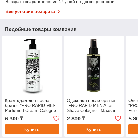
Возврат товара в течение 14 дней по договоренности
Все условия возврата
Подобные товары компании
Крем-одеколон после
Одеколон после бритья
Одек
бритья "PRO RAPID MEN
"PRO RAPID MEN After
"PR
Parfumed Cream Cologne -
Shave Cologne - Maasai
Perf
Inca 01 Tattoo Series" для
Mara"
03 T
6 300
2 800
5 8
₸
₸
любого типа
Купить
Купить