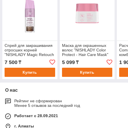
Спрей для закрашивания
Маска для окрашенных
Расч
отросших корней
волос "NISHLADY Color
Comb
"NISHLADY Magic Retouch
Protect - Hair Care Mask"
комб
- Medium Brown".
стри
7 500
5 099
1 9
₸
₸
Купить
Купить
О нас
Рейтинг не сформирован
Менее 5 отзывов за последний год
Работает с 28.09.2021
г. Алматы