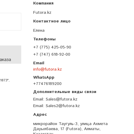
Futora.kz
Елена
+7 (775) 425-05-90
+7 (747) 618-92-00
аказа
info@futora.kz
1873",
+77476189200
Email
Sales@futora.kz
Email
Sales2@futora.kz
микрорайон Таугуль-3, улица Ахмета
Дауылбаева, 17 (Futora), Алматы,
Казахстан