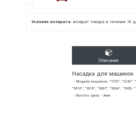
возврат товара в течение 14 
Описание
Насадка для машинок 
• Модели машинок; "1170", "1230", "123
"1874", "1876", "1881", "1884", "1885, 
• Высота среза - 3мм.