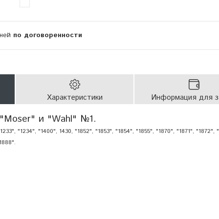
дней
по договоренности
Характеристики
Информация для з
"Moser" и "Wahl" №1.
3", "1234", "1400", 1430, "1852", "1853", "1854", "1855", "1870", "1871", "1872", "
"1888".