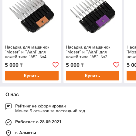
Насадка для машинок
Насадка для машинок
Наса
"Moser" и "Wahl" для
"Moser" и "Wahl" для
"Mos
ножей типа "А5". №4.
ножей типа "А5". №2.
ноже
5 000
5 000
5 0
₸
₸
Купить
Купить
О нас
Рейтинг не сформирован
Менее 5 отзывов за последний год
Работает с 28.09.2021
г. Алматы