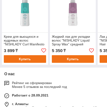
Крем для вьющихся и
Жидкий лак для укладки
Лак 
кудрявых волос
волос "NISHLADY Liquid
"NIS
"NISHLADY Curl Manifesto
Spray Wax" средней
Hair
- Prominent Curls".
фиксации.
силь
3 899
5 350
5 3
₸
₸
Купить
Купить
О нас
Рейтинг не сформирован
Менее 5 отзывов за последний год
Работает с 28.09.2021
г. Алматы