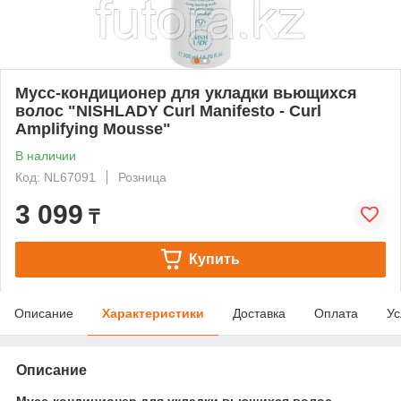
Мусс-кондиционер для укладки вьющихся
волос "NISHLADY Curl Manifesto - Curl
Amplifying Mousse"
В наличии
Код: NL67091
Розница
3 099
₸
Купить
Описание
Характеристики
Доставка
Оплата
Ус
Описание
Мусс-кондиционер для укладки вьющихся волос