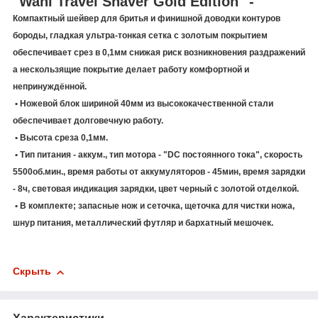
"Wahl Travel Shaver Gold Edition" -
Компактный шейвер для бритья и финишной доводки контуров
бороды, гладкая ультра-тонкая сетка с золотым покрытием
обеспечивает срез в 0,1мм снижая риск возникновения раздражений
а нескользящие покрытие делает работу комфортной и
непринуждённой.
• Ножевой блок шириной 40мм из высококачественной стали
обеспечивает долговечную работу.
• Высота среза 0,1мм.
• Тип питания - аккум., тип мотора - "DC постоянного тока", скорость
5500об.мин., время работы от аккумуляторов - 45мин, время зарядки
- 8ч, световая индикация зарядки, цвет черный с золотой отделкой.
• В комплекте; запасные нож и сеточка, щеточка для чистки ножа,
шнур питания, металлический футляр и бархатный мешочек.
Скрыть