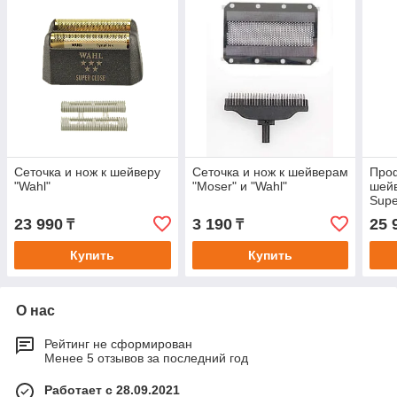
Сеточка и нож к шейверу
Сеточка и нож к шейверам
Про
"Wahl"
"Moser" и "Wahl"
шейв
Supe
23 990
3 190
25 
₸
₸
Купить
Купить
О нас
Рейтинг не сформирован
Менее 5 отзывов за последний год
Работает с 28.09.2021