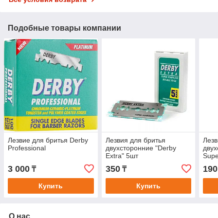
Подобные товары компании
Лезвие для бритья Derby
Лезвия для бритья
Лезв
Professional
двухсторонние "Derby
двух
Extra" 5шт
Supe
3 000
350
190
₸
₸
Купить
Купить
О нас