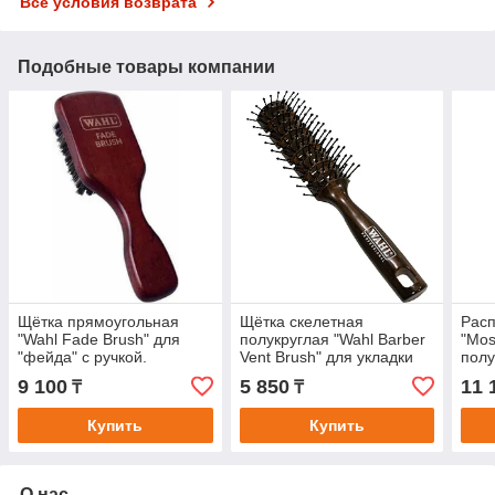
Все условия возврата
Подобные товары компании
Щётка прямоугольная
Щётка скелетная
Расп
"Wahl Fade Brush" для
полукруглая "Wahl Barber
"Mos
"фейда" с ручкой.
Vent Brush" для укладки
полу
коротких волос".
9 100
5 850
11 
₸
₸
Купить
Купить
О нас