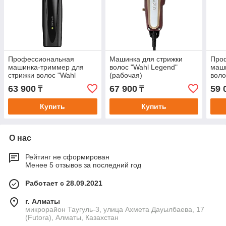
Профессиональная
Машинка для стрижки
Про
машинка-триммер для
волос "Wahl Legend"
маши
стрижки волос "Wahl
(рабочая)
воло
ChroMini" (окантовочная)
(раб
63 900
67 900
59 
₸
₸
Купить
Купить
О нас
Рейтинг не сформирован
Менее 5 отзывов за последний год
Работает с 28.09.2021
г. Алматы
микрорайон Таугуль-3, улица Ахмета Дауылбаева, 17
(Futora), Алматы, Казахстан