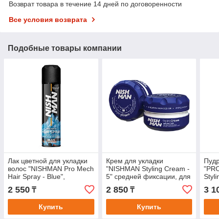
Возврат товара в течение 14 дней по договоренности
Все условия возврата
Подобные товары компании
Лак цветной для укладки
Крем для укладки
Пудр
волос "NISHMAN Pro Mech
"NISHMAN Styling Cream -
"PRO
Hair Spray - Blue",
5" средней фиксации, для
Styl
голубой.
тонких и слабых волос
Fish
2 550
2 850
3 1
₸
₸
150мл
эфф
Купить
Купить