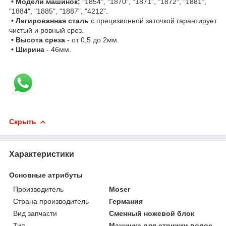
• Модели машинок;
"1854", "1870", "1871", "1872", "1881",
"1884", "1885", "1887", "4212".
• Легированная сталь
с прецизионной заточкой гарантирует
чистый и ровный срез.
• Высота среза
- от 0,5 до 2мм.
• Ширина
- 46мм.
Скрыть
Характеристики
Основные атрибуты
Производитель
Moser
Страна производитель
Германия
Вид запчасти
Сменный ножевой блок
Тип
Машинка для стрижки волос