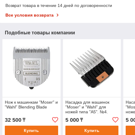
Возврат товара в течение 14 дней по договоренности
Все условия возврата
Подобные товары компании
Нож к машинкам "Moser" и
Насадка для машинок
Наса
"Wahl" Blending Blade
"Moser" и "Wahl" для
"Mos
ножей типа "А5". №4.
ноже
32 500
5 000
5 0
₸
₸
Купить
Купить