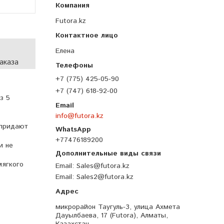
Futora.kz
Елена
аказа
+7 (775) 425-05-90
+7 (747) 618-92-00
з 5
info@futora.kz
 придают
+77476189200
и не
мягкого
Email
Sales@futora.kz
Email
Sales2@futora.kz
микрорайон Таугуль-3, улица Ахмета
Дауылбаева, 17 (Futora), Алматы,
Казахстан