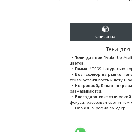
Описание
Тени для 
• Тени для век
"Make Up Ateli
цветов.
• Гамма:
"T03S Натурально-ко
• Бестселлер на рынке тене
теням устойчивость к поту и 
• Непревзойдённая покрыв
размазываются.
• Благодаря синтетической
фокуса, рассеивая свет и тем
• Объём:
5 рефил по 2,5гр.