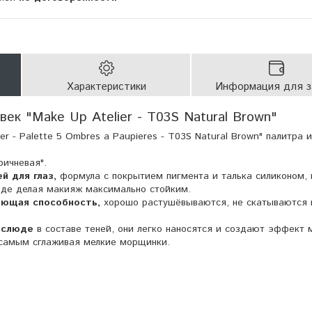
Характеристики
Информация для з
век "Make Up Atelier - T03S Natural Brown"
er - Palette 5 Ombres a Paupieres - T03S Natural Brown" палитра и
ричневая".
й для глаз,
формула с покрытием пигмента и талька силиконом,
воде делая макияж максимально стойким.
ающая способность,
хорошо растушёвываются, не скатываются 
 слюде
в составе теней, они легко наносятся и создают эффект 
 самым сглаживая мелкие морщинки.