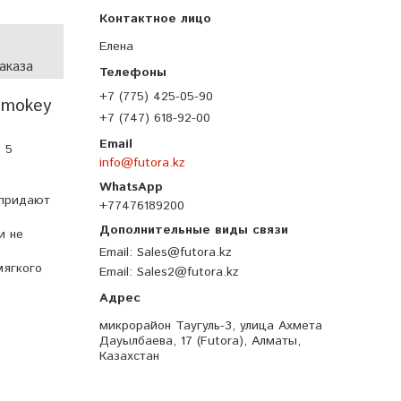
Елена
аказа
+7 (775) 425-05-90
Smokey
+7 (747) 618-92-00
 5
info@futora.kz
 придают
+77476189200
и не
Email
Sales@futora.kz
мягкого
Email
Sales2@futora.kz
микрорайон Таугуль-3, улица Ахмета
Дауылбаева, 17 (Futora), Алматы,
Казахстан