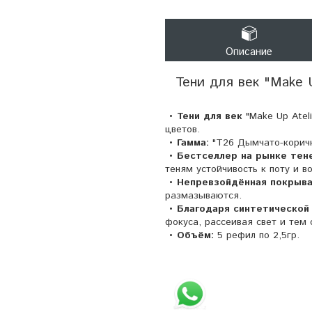
Описание
Тени для век "Make U
• Тени для век
"Make Up Ateli
цветов.
• Гамма:
"T26 Дымчато-коричн
• Бестселлер на рынке тене
теням устойчивость к поту и 
• Непревзойдённая покрыв
размазываются.
• Благодаря синтетической
фокуса, рассеивая свет и тем
• Объём:
5 рефил по 2,5гр.