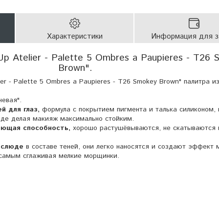
Характеристики
Информация для з
p Atelier - Palette 5 Ombres a Paupieres - T26 
Brown".
er - Palette 5 Ombres a Paupieres - T26 Smokey Brown" палитра из
евая".
й для глаз,
формула с покрытием пигмента и талька силиконом,
воде делая макияж максимально стойким.
ающая способность,
хорошо растушёвываются, не скатываются 
 слюде
в составе теней, они легко наносятся и создают эффект 
 самым сглаживая мелкие морщинки.