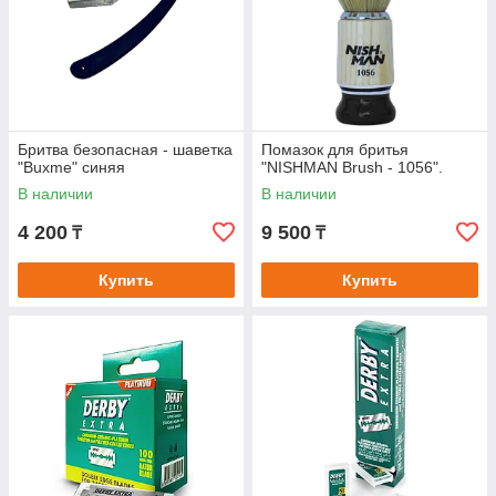
Бритва безопасная - шаветка
Помазок для бритья
"Buxme" синяя
"NISHMAN Brush - 1056".
В наличии
В наличии
4 200
9 500
₸
₸
Купить
Купить