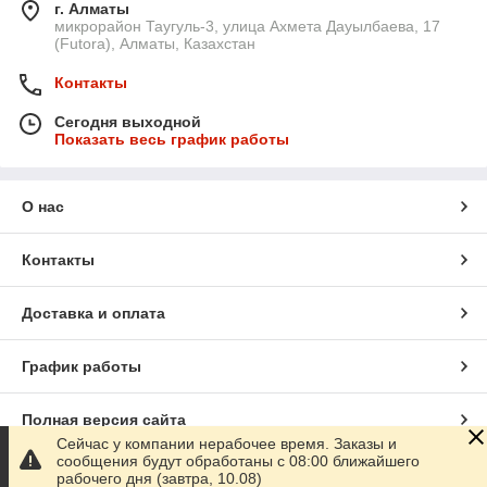
г. Алматы
микрорайон Таугуль-3, улица Ахмета Дауылбаева, 17
(Futora), Алматы, Казахстан
Контакты
Сегодня выходной
Показать весь график работы
О нас
Контакты
Доставка и оплата
График работы
Полная версия сайта
Сейчас у компании нерабочее время. Заказы и
сообщения будут обработаны с 08:00 ближайшего
Сайт создан на маркетплейсе
Satu.kz
рабочего дня (завтра, 10.08)