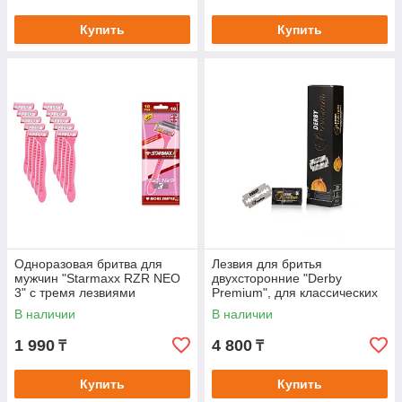
Купить
Купить
Одноразовая бритва для
Лезвия для бритья
мужчин "Starmaxx RZR NEO
двухсторонние "Derby
3" с тремя лезвиями
Premium", для классических
"Т-образных" бритв
В наличии
В наличии
1 990
4 800
₸
₸
Купить
Купить